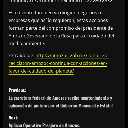
comunicarte al número telefónico: 222 850 8632.
Este evento también va dirigido negocios u
empresas que así lo requieran; estas acciones
forman parte del compromiso del presidente de
Amozoc Severiano de la Rosa para el cuidado del
medio ambiente.
Extraido de:
https://amozoc.gob.mx/con-el-2o-
reciclaton-amozoc-continua-con-acciones-en-
favor-del-cuidado-del-planeta/
P
Previous:
o
La carretera federal de Amozoc recibe mantenimiento y
aplicación de pintura por el Gobierno Municipal y Estatal
s
Next:
t
Aplican Operativo Pasajero en Amozoc.