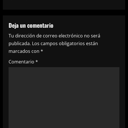
n
a
Deja un comentario
v
Tu dirección de correo electrónico no será
i
publicada.
Los campos obligatorios están
marcados con
*
g
Comentario
*
a
t
i
o
n