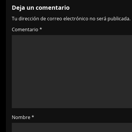
n
Deja un comentario
a
Tu dirección de correo electrónico no será publicada.
v
Comentario
*
i
g
a
t
i
o
n
Nombre
*