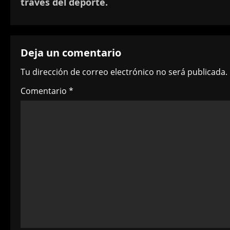
través del deporte.
s
t
Deja un comentario
n
Tu dirección de correo electrónico no será publicada.
a
Comentario
*
v
i
g
a
t
i