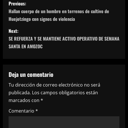
P
Previous:
o
Hallan cuerpo de un hombre en terrenos de cultivo de
Huejotzingo con signos de violencia
s
Next:
t
SE REFUERZA Y SE MANTIENE ACTIVO OPERATIVO DE SEMANA
n
SANTA EN AMOZOC
a
v
Deja un comentario
i
Tu dirección de correo electrónico no será
publicada.
Los campos obligatorios están
g
marcados con
*
a
Comentario
*
t