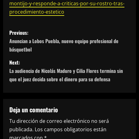
montijo-y-responde-a-criticas-por-su-rostro-tras-
procedimiento-estetico
P
Previous:
o
Anuncian a Lobos Puebla, nuevo equipo profesional de
básquetbol
s
Next:
t
La audiencia de Nicolás Maduro y Cilia Flores termina sin
n
que el juez decida sobre el dinero para su defensa
a
v
Deja un comentario
i
Tu dirección de correo electrónico no será
publicada.
Los campos obligatorios están
g
marcados con
*