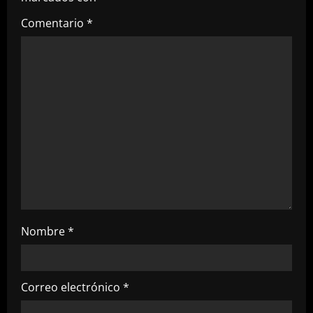
a
Comentario
*
t
i
o
n
Nombre
*
Correo electrónico
*